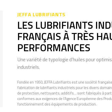
JEFFA LUBRIFIANTS
LES LUBRIFIANTS IN
FRANÇAIS À TRÈS HA
PERFORMANCES
Une variété de typologie d’huiles pour optimi
industriels.
Fondée en 1950, JEFFA Lubrifiants est une société française
fabrication de lubrifiants industriels pour les divers domaine
de protection, nettoyants, additifs… sont fabriqués à part
conformes aux exigences de l’Agence Européenne des Produit
fonctionnement des équipements de production.