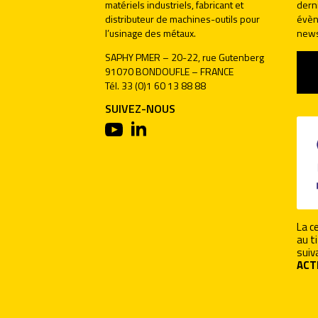
matériels industriels, fabricant et
dern
distributeur de machines-outils pour
évèn
l’usinage des métaux.
news
SAPHY PMER – 20-22, rue Gutenberg
91070 BONDOUFLE – FRANCE
Tél. 33 (0)1 60 13 88 88
SUIVEZ-NOUS
La ce
au ti
suiv
ACT