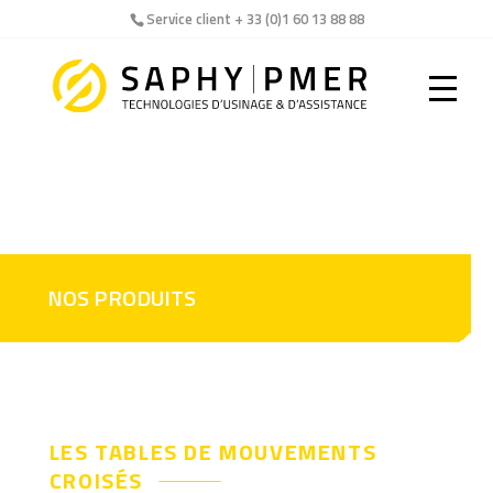
Service client + 33 (0)1 60 13 88 88
Warning
: Undefined array key "url" in
/home/saphypmeft/www/wp-
content/plugins/sqwplugin/Controllers/SqwProduitController
on line
22
NOS PRODUITS
LES TABLES DE MOUVEMENTS
CROISÉS