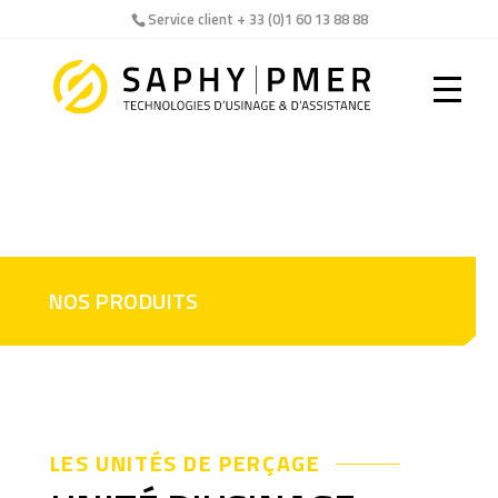
Service client + 33 (0)1 60 13 88 88
Warning
: Undefined array key "url" in
/home/saphypmeft/www/wp-
content/plugins/sqwplugin/Controllers/SqwProduitController
on line
22
NOS PRODUITS
LES UNITÉS DE PERÇAGE